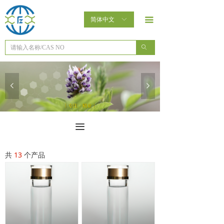
首页
简体中文
ꀅ
끀
了解泛植
ꄙ
产品中心
泛植未来
넳
넲
新闻动态
联系我们
끀
共
13
个产品