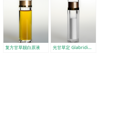
复方甘草靓白原液
光甘草定 Glabridin PT90%（光甘草定 C）
上一页
1
/
2
下一页
关注泛植
微信公众号
地址：
甘肃省兰州市高新技术开发区创新园创新大厦
B-1815(雁南路18号)
电话：
0931-8559501
传真：
0931-8559500