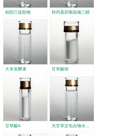
粉防己提取物
羟丙基四氢吡喃三醇
大米发酵液
甘草酸铵
甘草酸A
光甘草定包合物水溶液